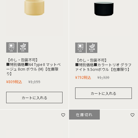
【のし・包装不可】
【のし・包装不可】
■特別価格■N4 Type II マットベ
■特別価格■カラートリオ グラフ
ージュ 8cm ボウル (M)【在庫限
ァイト 9.5cｍボウル【在庫限り】
り】
¥
792
税込
¥
1,320
¥
809
税込
¥
1,155
カートに入れる
カートに入れる
在庫切れ