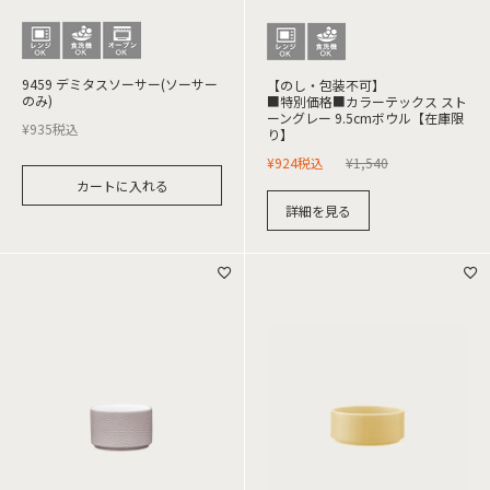
9459 デミタスソーサー(ソーサー
【のし・包装不可】
のみ)
■特別価格■カラーテックス スト
ーングレー 9.5cmボウル【在庫限
¥
935
税込
り】
¥
924
税込
¥
1,540
カートに入れる
詳細を見る