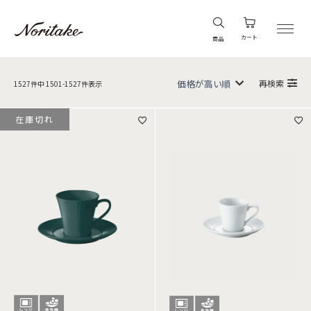
カート
商品
再検索
1527
件中
1501
-
1527
件表示
在庫切れ