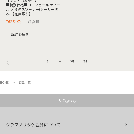
【のし・包装不可】
■特別価格■コニフェール ティー
ル デミタスソーサー(ソーサーの
み)【在庫限り】
¥
627
税込
¥
1,045
詳細を見る
26
1
…
25
HOME
商品一覧
Page Top
クラブノリタケ会員について