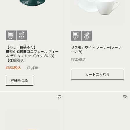
【のし・包装不可】
リズモホワイト ソーサー(ソーサ
■特別価格■コニフェール ティー
ーのみ)
ル デミタスカップ(カップのみ)
¥
825
税込
【在庫限り】
¥
858
税込
¥
1,430
カートに入れる
詳細を見る