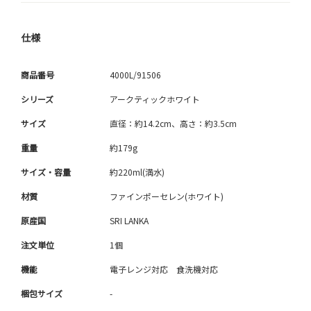
仕様
商品番号
4000L/91506
シリーズ
アークティックホワイト
サイズ
直径：約14.2cm、高さ：約3.5cm
重量
約179g
サイズ・容量
約220ml(満水)
材質
ファインポーセレン(ホワイト)
原産国
SRI LANKA
注文単位
1個
機能
電子レンジ対応 食洗機対応
梱包サイズ
-