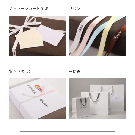
メッセージカード作成
リボン
熨斗（のし）
手提袋