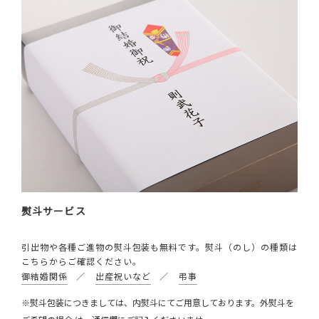
熨斗サービス
引出物や各種ご進物の熨斗包装も無料です。熨斗（のし）の種類は
こちらからご確認ください。
御結婚関係
／
出産祝いなど
／
弔事
※熨斗包装につきましては、内熨斗にてご用意しております。外熨斗を