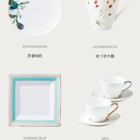
KYOUKASYUNSAI
AZUMANOMICHI
京香旬彩
あづまの路
HUMMING BLUE
AMIS