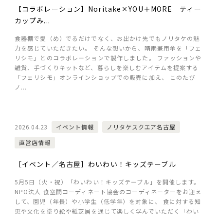
【コラボレーション】Noritake×YOU＋MORE ティー
カップみ...
食器棚で愛（め）でるだけでなく、お出かけ先でもノリタケの魅
力を感じていただきたい。 そんな想いから、晴雨兼用傘を「フェ
リシモ」とのコラボレーションで製作しました。 ファッションや
雑貨、手づくりキットなど、暮らしを楽しむアイテムを提案する
「フェリシモ」オンラインショップでの販売に加え、 このたび
ノ...
2026.04.23
イベント情報
ノリタケスクエア名古屋
直営店情報
［イベント／名古屋］わいわい！キッズテーブル
5月5日（火・祝）「わいわい！キッズテーブル」を開催します。
NPO法人 食空間コーディネート協会のコーディネーターをお迎え
して、園児（年長）や小学生（低学年）を対象に、 食に対する知
恵や文化を塗り絵や紙芝居を通じて楽しく学んでいただく「わい