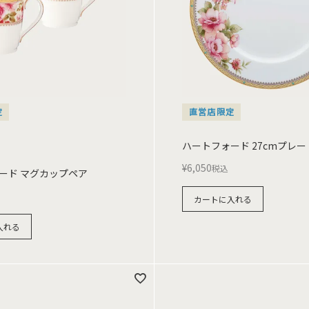
定
直営店限定
ハートフォード 27cmプレー
¥
6,050
税込
ード マグカップペア
カートに入れる
入れる