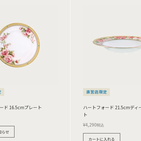
定
直営店限定
ド 16.5cmプレート
ハートフォード 21.5cmデ
ト
¥
4,290
税込
知らせ
カートに入れる