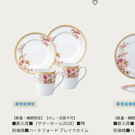
直営店限定
直営店限
【数量・期間限定】【のし・包装不可】
【数量・期間
■新入荷■［サマーセール2026］■特
■新入荷■
別価格■ハートフォード ブレイクタイム
別価格■ハ