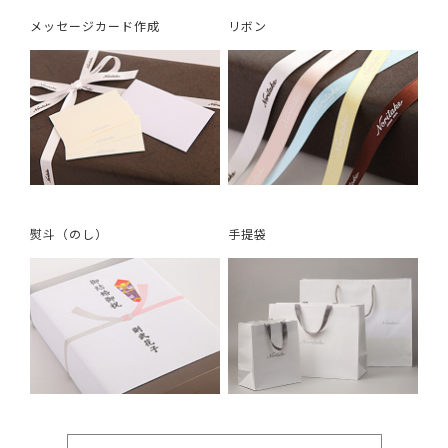
メッセージカード作成
リボン
熨斗（のし）
手提袋