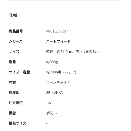
仕様
商品番号
4861L/97207
シリーズ
ハートフォード
サイズ
直径：約21.4cm、高さ：約3.8cm
重量
約383g
サイズ・容量
約300ml(リムまで)
材質
ボーンチャイナ
原産国
SRI LANKA
注文単位
1枚
機能
手洗い
梱包サイズ
-