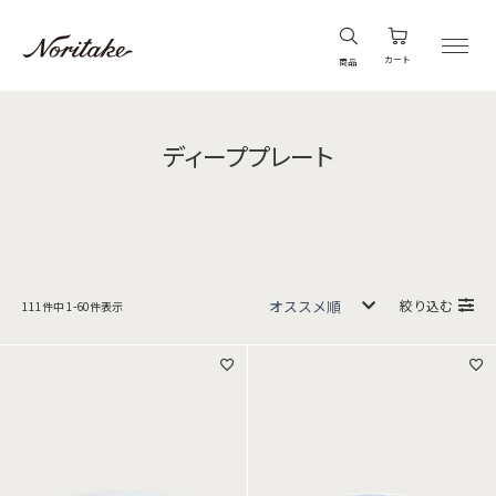
カート
商品
ディーププレート
絞り込む
111
件中
1
-
60
件表示