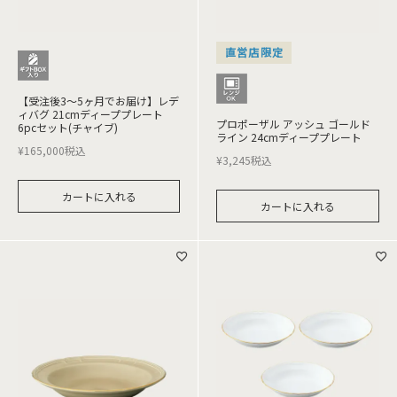
直営店限定
【受注後3～5ヶ月でお届け】レデ
ィバグ 21cmディーププレート
プロポーザル アッシュ ゴールド
6pcセット(チャイブ)
ライン 24cmディーププレート
¥
165,000
税込
¥
3,245
税込
カートに入れる
カートに入れる