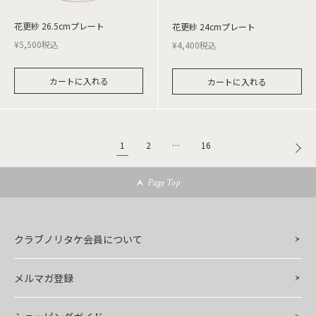
花更紗 26.5cmプレート
花更紗 24cmプレート
¥
5,500
税込
¥
4,400
税込
カートに入れる
カートに入れる
1
2
…
16
Page Top
クラブノリタケ会員について
メルマガ登録