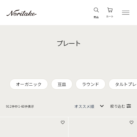
カート
商品
プレート
オーガニック
豆皿
ラウンド
タルトプレ
絞り込む
912
件中
1
-
60
件表示