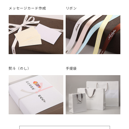
メッセージカード作成
リボン
熨斗（のし）
手提袋