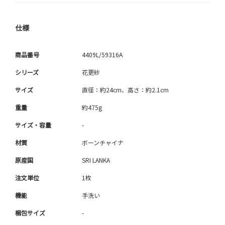
仕様
商品番号
4409L/59316A
シリーズ
花更紗
サイズ
直径：約24cm、高さ：約2.1cm
重量
約475g
サイズ・容量
-
材質
ボーンチャイナ
原産国
SRI LANKA
注文単位
1枚
機能
手洗い
梱包サイズ
-