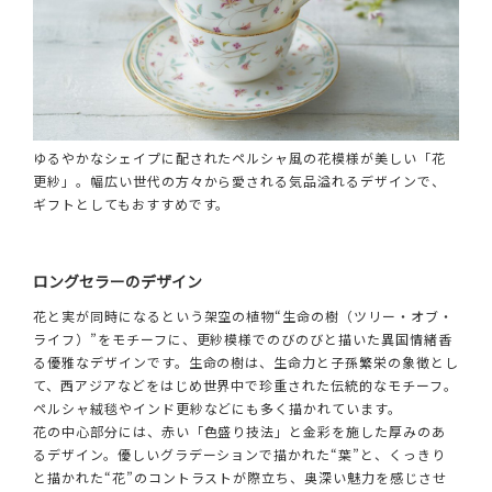
ゆるやかなシェイプに配されたペルシャ風の花模様が美しい「花
更紗」。幅広い世代の方々から愛される気品溢れるデザインで、
ギフトとしてもおすすめです。
ロングセラーのデザイン
花と実が同時になるという架空の植物“生命の樹（ツリー・オブ・
ライフ）”をモチーフに、更紗模様でのびのびと描いた異国情緒香
る優雅なデザインです。生命の樹は、生命力と子孫繁栄の象徴とし
て、西アジアなどをはじめ世界中で珍重された伝統的なモチーフ。
ペルシャ絨毯やインド更紗などにも多く描かれています。
花の中心部分には、赤い「色盛り技法」と金彩を施した厚みのあ
るデザイン。優しいグラデーションで描かれた“葉”と、くっきり
と描かれた“花”のコントラストが際立ち、奥深い魅力を感じさせ