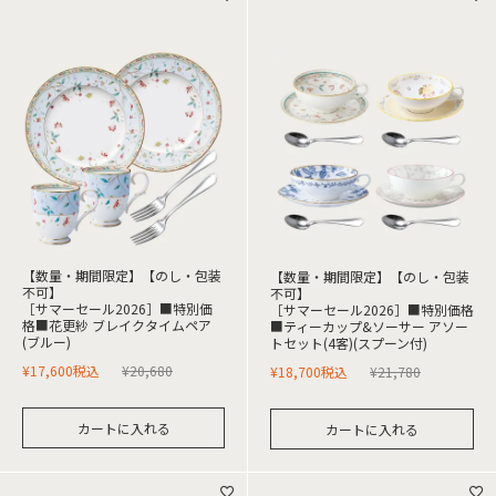
【数量・期間限定】【のし・包装
【数量・期間限定】【のし・包装
不可】
不可】
［サマーセール2026］■特別価
［サマーセール2026］■特別価格
格■花更紗 ブレイクタイムペア
■ティーカップ&ソーサー アソー
(ブルー)
トセット(4客)(スプーン付)
¥
17,600
税込
¥
20,680
¥
18,700
税込
¥
21,780
カートに入れる
カートに入れる