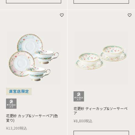
直営店限定
花更紗 ティーカップ&ソーサーペ
ア
花更紗 カップ&ソーサーペア(色
変り)
¥
8,800
税込
¥
13,200
税込