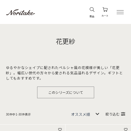
カート
商品
花更紗
ゆるやかなシェイプに配されたペルシャ風の花模様が美しい「花更
紗」。幅広い世代の方々から愛される気品溢れるデザイン。ギフトと
してもおすすめです。
このシリーズについて
絞り込む
30
件中
1
-
30
件表示