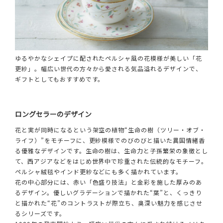
ゆるやかなシェイプに配されたペルシャ風の花模様が美しい「花
更紗」。幅広い世代の方々から愛される気品溢れるデザインで、
ギフトとしてもおすすめです。
ロングセラーのデザイン
花と実が同時になるという架空の植物“生命の樹（ツリー・オブ・
ライフ）”をモチーフに、更紗模様でのびのびと描いた異国情緒香
る優雅なデザインです。生命の樹は、生命力と子孫繁栄の象徴とし
て、西アジアなどをはじめ世界中で珍重された伝統的なモチーフ。
ペルシャ絨毯やインド更紗などにも多く描かれています。
花の中心部分には、赤い「色盛り技法」と金彩を施した厚みのあ
るデザイン。優しいグラデーションで描かれた“葉”と、くっきり
と描かれた“花”のコントラストが際立ち、奥深い魅力を感じさせ
るシリーズです。