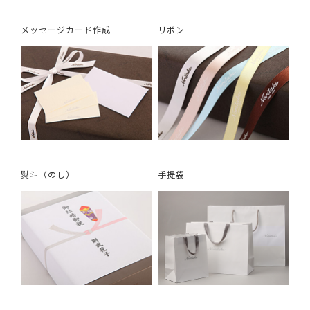
メッセージカード作成
リボン
熨斗（のし）
手提袋