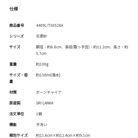
仕様
商品番号
4409L/T50528A
シリーズ
花更紗
サイズ
胴径：約6.8cm、長径(取っ手含)：約11.2cm、高さ：約
5.7cm
重量
約100g
サイズ・容
約150ml(満水)
量
材質
ボーンチャイナ
原産国
SRI LANKA
注文単位
1個
機能
手洗い
梱包サイズ
約11.6cm×約12.4cm×約9.1cm