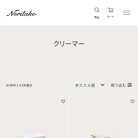
カート
商品
クリーマー
絞り込む
43
件中
1
-
43
件表示