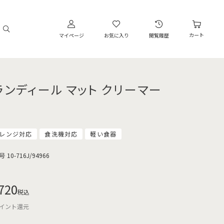
カート
マイページ
お気に入り
閲覧履歴
ランディール マット クリーマー
レンジ対応
食洗機対応
軽い食器
号
10-716J/94966
720
税込
イント還元