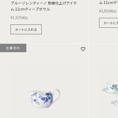
ム 11cm
ブルーソレンティーノ 色線仕上げアイテ
ム 11cmディープボウル
¥
3,850
税込
¥
1,925
税込
カートに
カートに入れる
在庫切れ