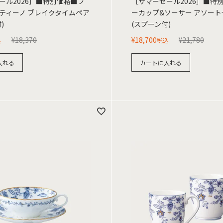
ール2026］■特別価格■ブ
［サマーセール2026］■特
ティーノ ブレイクタイムペア
ーカップ&ソーサー アソートセ
)
(スプーン付)
¥
18,370
¥
18,700
¥
21,780
込
税込
入れる
カートに入れる