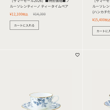
［サマーセール2026］■特別価格■ブ
［サマーセ
ルーソレンティーノ ティータイムペア
ルーソレン
(ハンカチ付
¥
12,100
¥
14,300
税込
¥
15,400
税
カートに入れる
カートに