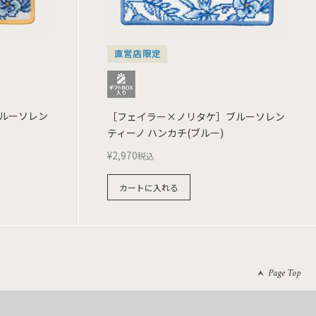
直営店限定
ルーソレン
［フェイラー×ノリタケ］ブルーソレン
ティーノ ハンカチ(ブルー)
¥
2,970
税込
カートに入れる
Page Top