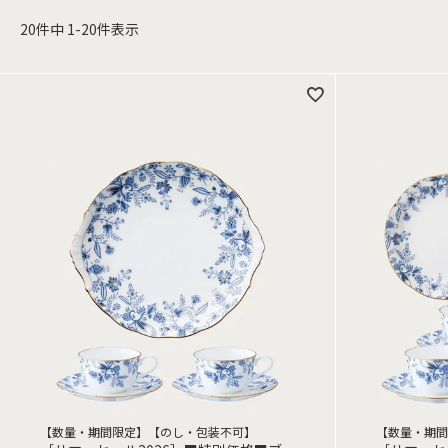
20
件中
1
-
20
件表示
【数量・期間限定】【のし・包装不可】
【数量・期間