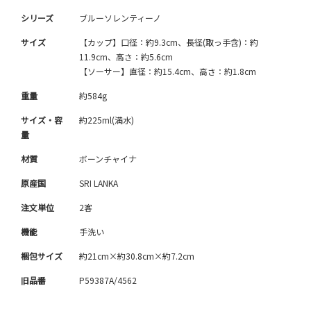
シリーズ
ブルーソレンティーノ
サイズ
【カップ】口径：約9.3cm、長径(取っ手含)：約
11.9cm、高さ：約5.6cm
【ソーサー】直径：約15.4cm、高さ：約1.8cm
重量
約584g
サイズ・容
約225ml(満水)
量
材質
ボーンチャイナ
原産国
SRI LANKA
注文単位
2客
機能
手洗い
梱包サイズ
約21cm×約30.8cm×約7.2cm
旧品番
P59387A/4562