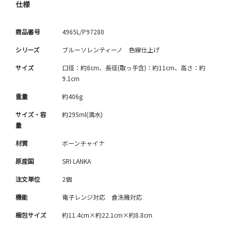
仕様
商品番号
4965L/P97280
シリーズ
ブルーソレンティーノ 色線仕上げ
サイズ
口径：約8cm、長径(取っ手含)：約11cm、高さ：約
9.1cm
重量
約406g
サイズ・容
約295ml(満水)
量
材質
ボーンチャイナ
原産国
SRI LANKA
注文単位
2個
機能
電子レンジ対応 食洗機対応
梱包サイズ
約11.4cm×約22.1cm×約8.8cm