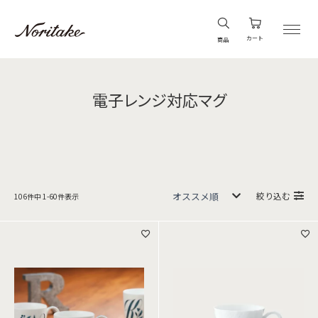
カート
商品
電子レンジ対応マグ
絞り込む
106
件中
1
-
60
件表示