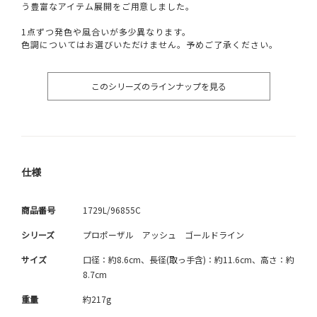
う豊富なアイテム展開をご用意しました。
1点ずつ発色や風合いが多少異なります。
色調についてはお選びいただけません。予めご了承ください。
このシリーズのラインナップを見る
仕様
商品番号
1729L/96855C
シリーズ
プロポーザル アッシュ ゴールドライン
サイズ
口径：約8.6cm、長径(取っ手含)：約11.6cm、高さ：約
8.7cm
重量
約217g