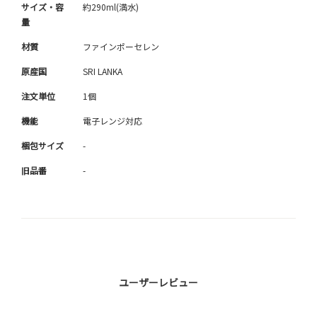
サイズ・容
約290ml(満水)
量
材質
ファインポーセレン
原産国
SRI LANKA
注文単位
1個
機能
電子レンジ対応
梱包サイズ
-
旧品番
-
ユーザーレビュー