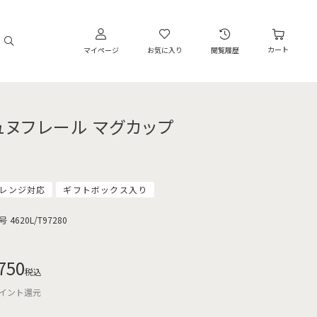
カート
マイページ
お気に入り
閲覧履歴
ュヌフレール マグカップ
レンジ対応
ギフトボックス入り
号
4620L/T97280
750
税込
イント還元