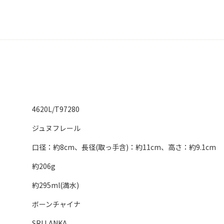
4620L/T97280
ジュヌフレール
口径：約8cm、長径(取っ手含)：約11cm、高さ：約9.1cm
約206g
約295ml(満水)
ボーンチャイナ
SRI LANKA