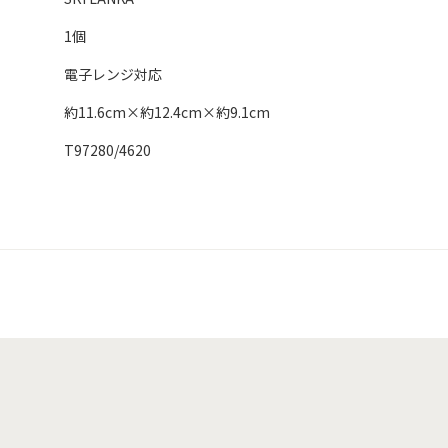
1個
電子レンジ対応
約11.6cm×約12.4cm×約9.1cm
T97280/4620