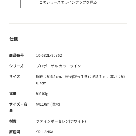
このシリーズのラインナップを見る
仕様
商品番号
10-682L/96862
シリーズ
プロポーザル カラーライン
サイズ
胴径：約6.1cm、長径(取っ手含)：約8.7cm、高さ：約
6.7cm
重量
約103g
サイズ・容
約110ml(満水)
量
材質
ファインポーセレン(ホワイト)
原産国
SRI LANKA