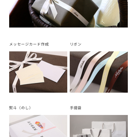
メッセージカード作成
リボン
熨斗（のし）
手提袋