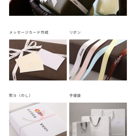
メッセージカード作成
リボン
熨斗（のし）
手提袋