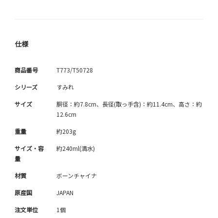
仕様
商品番号
T773/T50728
シリーズ
すみれ
サイズ
胴径：約7.8cm、長径(取っ手含)：約11.4cm、高さ：約
12.6cm
重量
約203g
サイズ・容
約240ml(満水)
量
材質
ボーンチャイナ
原産国
JAPAN
注文単位
1個