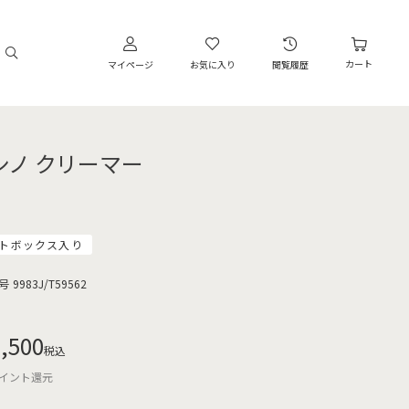
カート
マイページ
お気に入り
閲覧履歴
シノ クリーマー
トボックス入り
号
9983J/T59562
,500
税込
イント還元