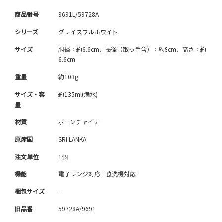
商品番号
9691L/59728A
シリーズ
グレイスフルホワイト
サイズ
胴径：約6.6cm、長径（取っ手含）：約9cm、高さ：約
6.6cm
重量
約103g
サイズ・容
約135ml(満水)
量
材質
ボーンチャイナ
原産国
SRI LANKA
注文単位
1個
機能
電子レンジ対応 食洗機対応
梱包サイズ
-
旧品番
59728A/9691