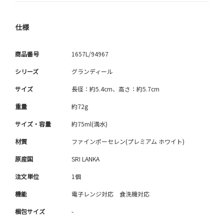
仕様
商品番号
1657L/94967
シリーズ
グランディール
サイズ
長径：約5.4cm、高さ：約5.7cm
重量
約72g
サイズ・容量
約75ml(満水)
材質
ファインポーセレン(プレミアム ホワイト)
原産国
SRI LANKA
注文単位
1個
機能
電子レンジ対応 食洗機対応
梱包サイズ
-