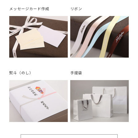
メッセージカード作成
リボン
熨斗（のし）
手提袋