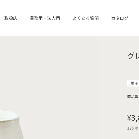
取扱店
業務用・法人用
よくある質問
カタログ
グ
電子
商品番
¥
3,
175
ポ