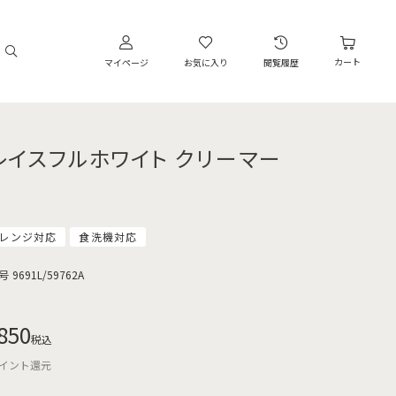
カート
マイページ
お気に入り
閲覧履歴
レイスフルホワイト クリーマー
レンジ対応
食洗機対応
号
9691L/59762A
850
税込
イント還元