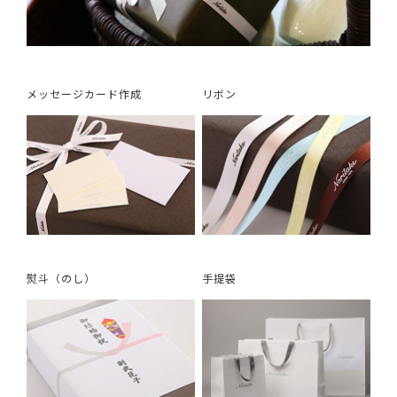
メッセージカード作成
リボン
熨斗（のし）
手提袋