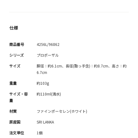
仕様
商品番号
4256L/96862
シリーズ
プロポーザル
サイズ
胴径：約6.1cm、長径(取っ手含)：約8.7cm、高さ：約
6.7cm
重量
約103g
サイズ・容
約110ml(満水)
量
材質
ファインポーセレン(ホワイト)
原産国
SRI LANKA
注文単位
1個