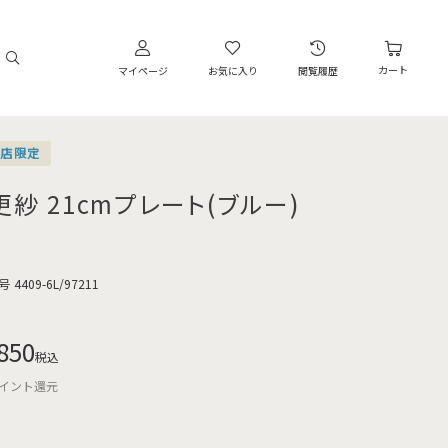
カート
マイページ
お気に入り
閲覧履歴
営店限定
更紗 21cmプレート(ブルー)
号
4409-6L/97211
850
税込
イント還元