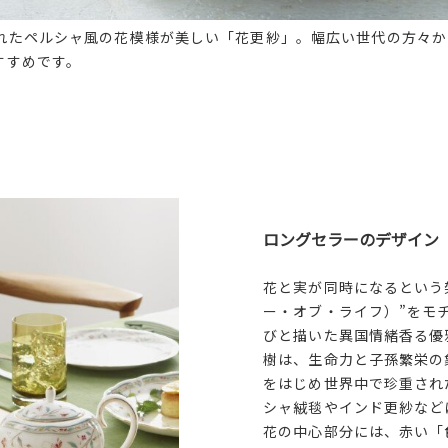
れたペルシャ風の花模様が美しい「花更紗」。幅広い世代の方々か
すすめです。
ロングセラーのデザイン
花と実が同時になるという
ー・オブ・ライフ）”をモ
びと描いた異国情緒香る優
樹は、生命力と子孫繁栄の
をはじめ世界中で珍重され
シャ絨毯やインド更紗など
花の中心部分には、赤い「