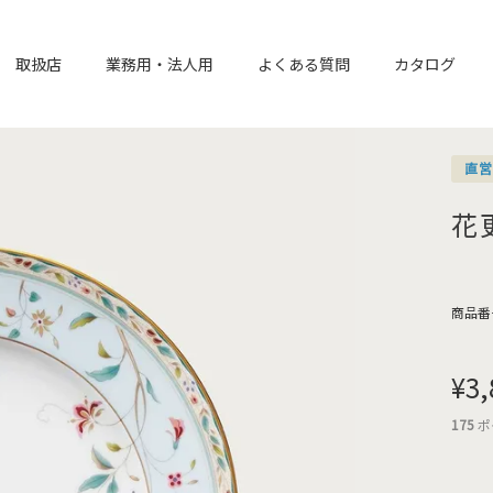
取扱店
業務用・法人用
よくある質問
カタログ
直
花
商品番
¥
3,
175
ポ