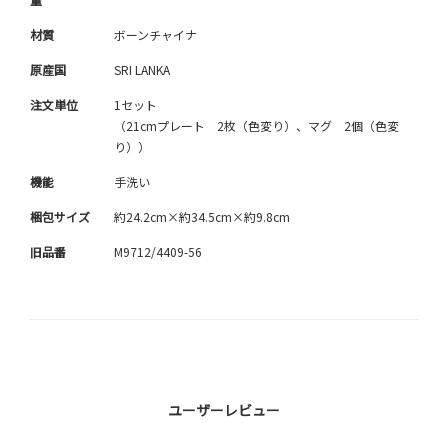
材質
ボーンチャイナ
原産国
SRI LANKA
注文単位
1セット
（21cmプレート 2枚（色変り）、マグ 2個（色変
り））
機能
手洗い
梱包サイズ
約24.2cm×約34.5cm×約9.8cm
旧品番
M9712/4409-56
ユーザーレビュー