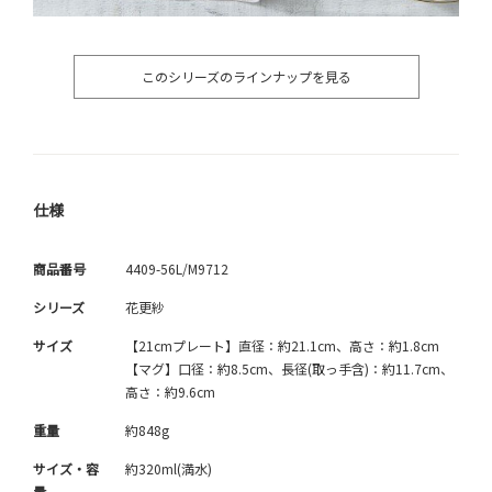
このシリーズのラインナップを見る
仕様
商品番号
4409-56L/M9712
シリーズ
花更紗
サイズ
【21cmプレート】直径：約21.1cm、高さ：約1.8cm
【マグ】口径：約8.5cm、長径(取っ手含)：約11.7cm、
高さ：約9.6cm
重量
約848g
サイズ・容
約320ml(満水)
量