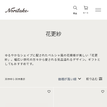
カート
商品
花更紗
ゆるやかなシェイプに配されたペルシャ風の花模様が美しい「花更
紗」。幅広い世代の方々から愛される気品溢れるデザイン。ギフトと
してもおすすめです。
絞り込む
30
件中
1
-
30
件表示