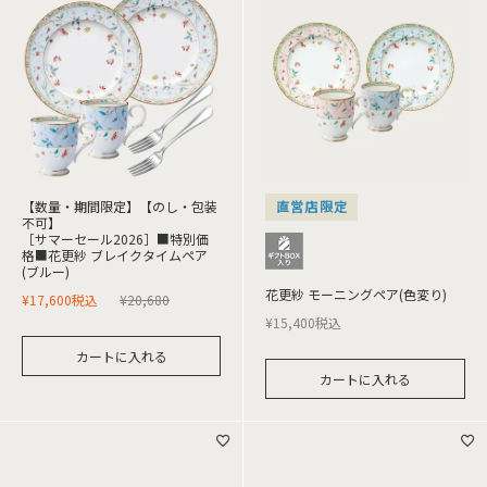
【数量・期間限定】【のし・包装
直営店限定
不可】
［サマーセール2026］■特別価
格■花更紗 ブレイクタイムペア
(ブルー)
花更紗 モーニングペア(色変り)
¥
17,600
税込
¥
20,680
¥
15,400
税込
カートに入れる
カートに入れる