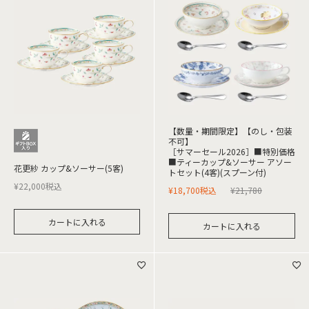
【数量・期間限定】【のし・包装
不可】
［サマーセール2026］■特別価格
■ティーカップ&ソーサー アソー
花更紗 カップ&ソーサー(5客)
トセット(4客)(スプーン付)
¥
22,000
税込
¥
18,700
税込
¥
21,780
カートに入れる
カートに入れる