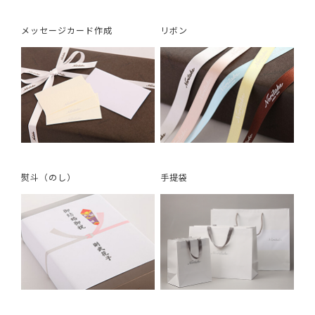
メッセージカード作成
リボン
熨斗（のし）
手提袋