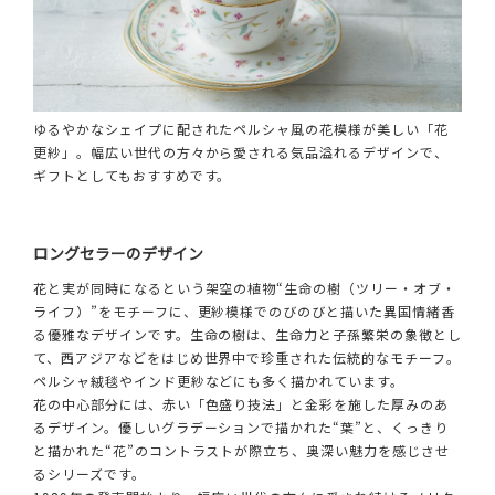
ゆるやかなシェイプに配されたペルシャ風の花模様が美しい「花
更紗」。幅広い世代の方々から愛される気品溢れるデザインで、
ギフトとしてもおすすめです。
ロングセラーのデザイン
花と実が同時になるという架空の植物“生命の樹（ツリー・オブ・
ライフ）”をモチーフに、更紗模様でのびのびと描いた異国情緒香
る優雅なデザインです。生命の樹は、生命力と子孫繁栄の象徴とし
て、西アジアなどをはじめ世界中で珍重された伝統的なモチーフ。
ペルシャ絨毯やインド更紗などにも多く描かれています。
花の中心部分には、赤い「色盛り技法」と金彩を施した厚みのあ
るデザイン。優しいグラデーションで描かれた“葉”と、くっきり
と描かれた“花”のコントラストが際立ち、奥深い魅力を感じさせ
るシリーズです。