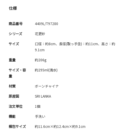
仕様
商品番号
4409L/T97280
シリーズ
花更紗
サイズ
口径：約8cm、長径(取っ手含)：約11cm、高さ：約
9.1cm
重量
約206g
サイズ・容
約295ml(満水)
量
材質
ボーンチャイナ
原産国
SRI LANKA
注文単位
1個
機能
手洗い
梱包サイズ
約11.6cm×約12.4cm×約9.1cm