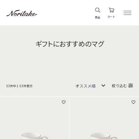
カート
商品
ギフトにおすすめのマグ
絞り込む
53
件中
1
-
53
件表示