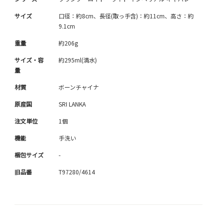
サイズ
口径：約8cm、長径(取っ手含)：約11cm、高さ：約
9.1cm
重量
約206g
サイズ・容
約295ml(満水)
量
材質
ボーンチャイナ
原産国
SRI LANKA
注文単位
1個
機能
手洗い
梱包サイズ
-
旧品番
T97280/4614