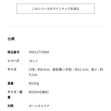
このシリーズのラインナップを見る
仕様
商品番号
9983J/T59880
シリーズ
ヨシノ
サイズ
口径：約8.0cm、長径(取っ手含)：約11.1cm、高さ：約
9.1cm
重量
約185g
サイズ・容
約285ml(満水)
量
材質
ボーンチャイナ