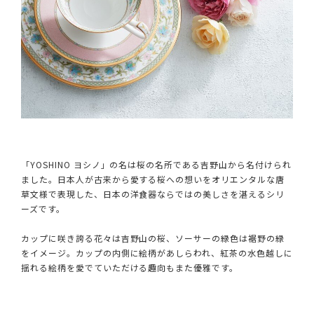
「YOSHINO ヨシノ」の名は桜の名所である吉野山から名付けられ
ました。日本人が古来から愛する桜への想いをオリエンタルな唐
草文様で表現した、日本の洋食器ならではの美しさを湛えるシリ
ーズです。
カップに咲き誇る花々は吉野山の桜、ソーサーの緑色は裾野の緑
をイメージ。カップの内側に絵柄があしらわれ、紅茶の水色越しに
揺れる絵柄を愛でていただける趣向もまた優雅です。