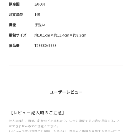
原産国
JAPAN
注文単位
1個
機能
手洗い
梱包サイズ
約10.1cm×約11.4cm×約8.3cm
旧品番
T59880/9983
ユーザーレビュー
【レビュー記入時のご注意】
他人の権利、利益、名誉などを損ねたり、法令に違反する内容を投稿すること
はできませんのでご注意ください。
レビュー内容が不適切と判断した場合は、予告なく投稿を削除する場合がござ