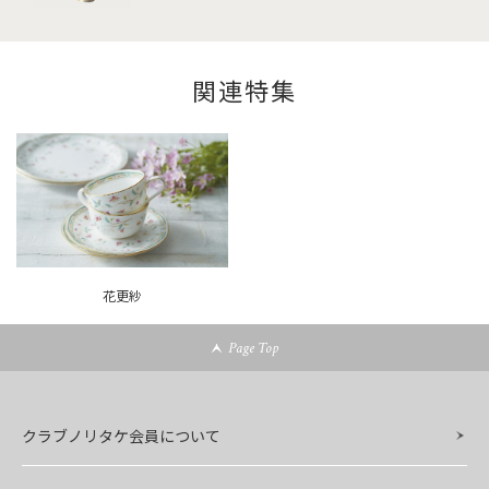
関連特集
花更紗
Page Top
クラブノリタケ会員について