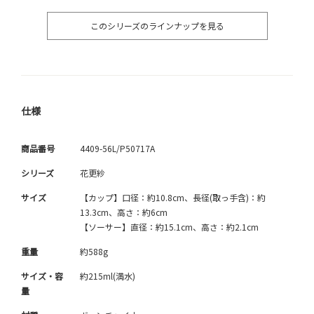
このシリーズのラインナップを見る
仕様
商品番号
4409-56L/P50717A
シリーズ
花更紗
サイズ
【カップ】口径：約10.8cm、長径(取っ手含)：約
13.3cm、高さ：約6cm
【ソーサー】直径：約15.1cm、高さ：約2.1cm
重量
約588g
サイズ・容
約215ml(満水)
量