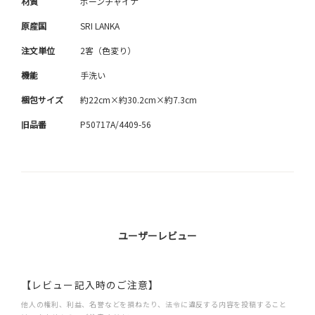
材質
ボーンチャイナ
原産国
SRI LANKA
注文単位
2客（色変り）
機能
手洗い
梱包サイズ
約22cm×約30.2cm×約7.3cm
旧品番
P50717A/4409-56
ユーザーレビュー
【レビュー記入時のご注意】
他人の権利、利益、名誉などを損ねたり、法令に違反する内容を投稿すること