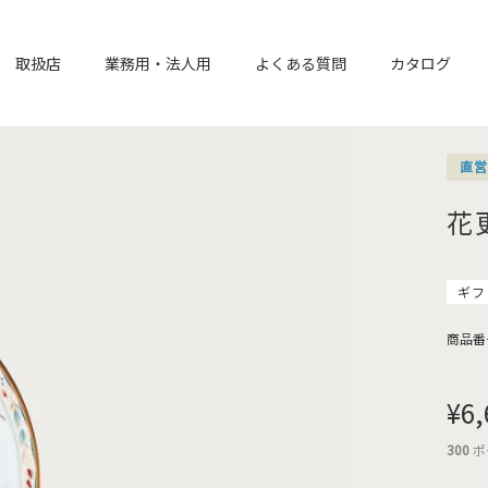
取扱店
業務用・法人用
よくある質問
カタログ
直
花
ギフ
商品番
¥
6,
300
ポ