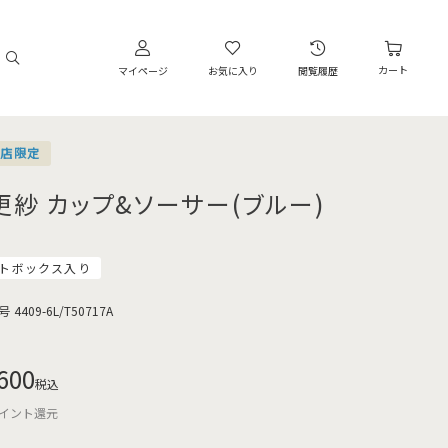
カート
マイページ
お気に入り
閲覧履歴
営店限定
更紗 カップ&ソーサー(ブルー)
トボックス入り
号
4409-6L/T50717A
600
税込
イント還元