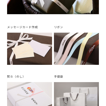
メッセージカード作成
リボン
熨斗（のし）
手提袋