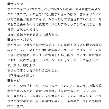
■サフラン
ひとつの花から3本のめしべしか採れないため、大変貴重で高価な
スパイスです。その歴史は紀元前までさかのぼり、古代ギリシアで
はその黄色が王家のロイヤルカラーとして珍重されていたそう。今
でも黄金色の色付けの代表で、パエリアやサフランライスなど、魚
貝類・お米との相性は
抜群、食欲をそそる香りも魅力です。
■スイートバジル
爽やかな甘い香りと鮮やかなグリーンの葉がイタリア料理でお馴染
みのハーブ。トマトとの相性は抜群で、サラダ・パスタ・ソースな
ど使い方も色々、キッチンに常備したい万能ハーブです。水に浸す
とゼリー状になる種は、バジルシードとしてデザートでも人気で
す。葉は、刻むより
ちぎって使うと香りが引き立ちます。
（下段左から順に）
■セージ
ソーセージの「セージ」とはこのハーブのこと。肉の臭みを取り殺
菌作用があるため、昔から保存食には欠かせないハーブでした。
肉・魚の脂っこい料理に、また食後のハーブティーは胃をすっきり
させおすすめです。苦みが活力を与え、「長寿のハーブ」とも呼ば
れています。