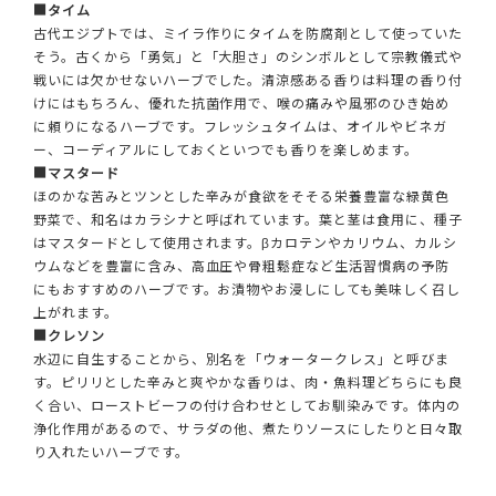
■タイム
古代エジプトでは、ミイラ作りにタイムを防腐剤として使っていた
そう。古くから「勇気」と「大胆さ」のシンボルとして宗教儀式や
戦いには欠かせないハーブでした。清涼感ある香りは料理の香り付
けにはもちろん、優れた抗菌作用で、喉の痛みや風邪のひき始め
に頼りになるハーブです。フレッシュタイムは、オイルやビネガ
ー、コーディアルにしておくといつでも香りを楽しめます。
■マスタード
ほのかな苦みとツンとした辛みが食欲をそそる栄養豊富な緑黄色
野菜で、和名はカラシナと呼ばれています。葉と茎は食用に、種子
はマスタードとして使用されます。βカロテンやカリウム、カルシ
ウムなどを豊富に含み、高血圧や骨粗鬆症など生活習慣病の予防
にもおすすめのハーブです。お漬物やお浸しにしても美味しく召し
上がれます。
■クレソン
水辺に自生することから、別名を「ウォータークレス」と呼びま
す。ピリリとした辛みと爽やかな香りは、肉・魚料理どちらにも良
く合い、ローストビーフの付け合わせとしてお馴染みです。体内の
浄化作用があるので、サラダの他、煮たりソースにしたりと日々取
り入れたいハーブです。