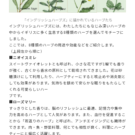
「イングリッシュハーブズ」に描かれているハーブたち
イングリッシュハーブズには、わたしたちにもなじみ深いハーブの
中からイギリスに多く生息する8種類のハーブを選んでモチーフに
しました。
ここでは、8種類のハーブの用途や効能などをご紹介します。
（上段左から順に）
■ニオイスミレ
スイートヴァイオレットとも呼ばれ、小さな花ですが1輪でも香り
が強く、古くから香水の原料として栽培されてきました。花は砂
糖漬けにして利用したり、ハーブティーにすると咳止めや消炎剤と
しても効果があります。気持ちを鎮めて安らかな眠りをもたらして
くれる可愛らしいハー
ブです。
■ローズマリー
すっきりとした香りは、脳のリフレッシュに最適、記憶力や集中
力を高めるハーブとして人気があります。また、血行を促進するこ
とから「若返りのハーブ」と呼ばれ、アンチエイジングにも期待が
できます。肉・魚・野菜料理、何とでも相性が良く、料理にハーブ
ティーにと幅広く活躍します。