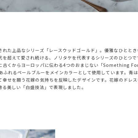
された上品なシリーズ「レースウッドゴールド」。優雅なひととき
代を超えて愛され続ける、ノリタケを代表するシリーズのひとつで
くからヨーロッパに伝わる4つのおまじない「Something Four
潔感あふれるペールブルーをメインカラーとして使用しています。青
て幸せを願う花嫁の気持ちを反映したデザインです。花嫁のドレス
誇る美しい「白盛技法」で表現しました。