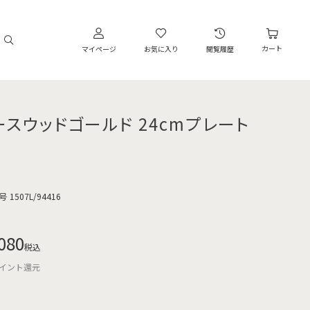
カート
マイページ
お気に入り
閲覧履歴
ースウッドゴールド 24cmプレート
号
1507L/94416
080
税込
イント還元