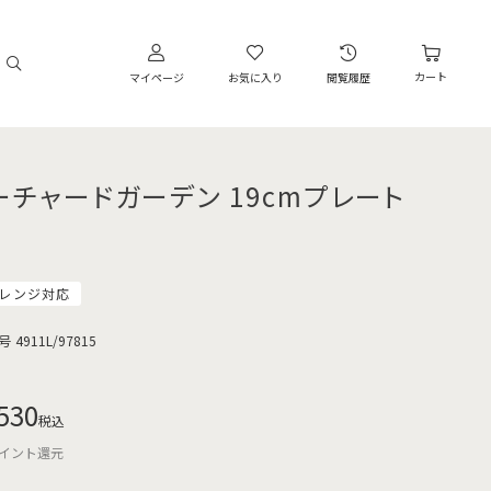
カート
マイページ
お気に入り
閲覧履歴
ーチャードガーデン 19cmプレート
レンジ対応
号
4911L/97815
530
税込
イント還元