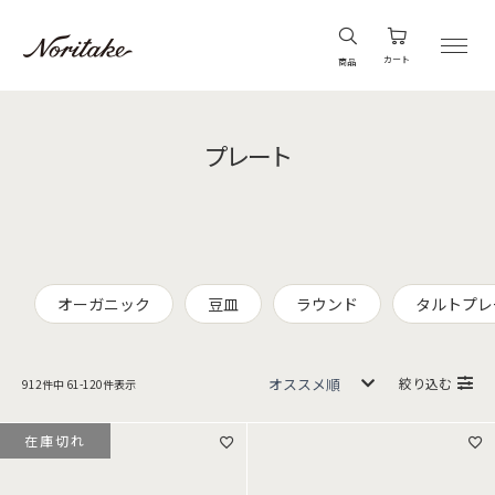
カート
商品
プレート
オーガニック
豆皿
ラウンド
タルトプレ
絞り込む
912
件中
61
-
120
件表示
在庫切れ