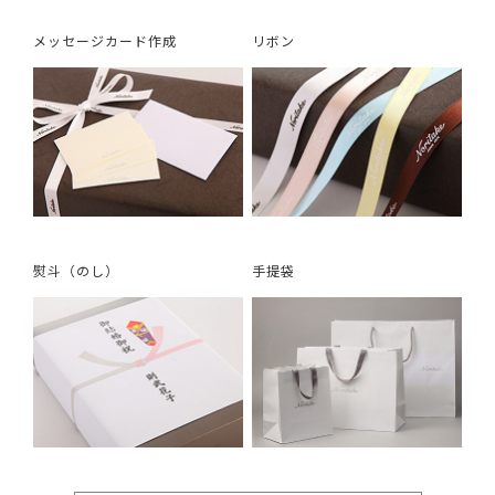
メッセージカード作成
リボン
熨斗（のし）
手提袋