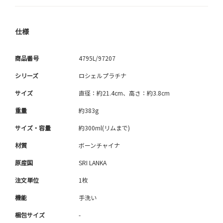
仕様
商品番号
4795L/97207
シリーズ
ロシェルプラチナ
サイズ
直径：約21.4cm、高さ：約3.8cm
重量
約383g
サイズ・容量
約300ml(リムまで)
材質
ボーンチャイナ
原産国
SRI LANKA
注文単位
1枚
機能
手洗い
梱包サイズ
-