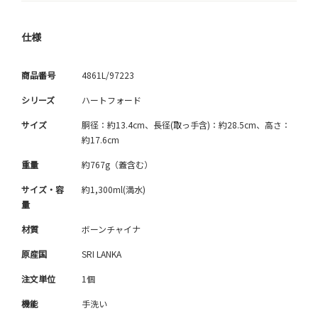
仕様
商品番号
4861L/97223
シリーズ
ハートフォード
サイズ
胴径：約13.4cm、長径(取っ手含)：約28.5cm、高さ：
約17.6cm
重量
約767g（蓋含む）
サイズ・容
約1,300ml(満水)
量
材質
ボーンチャイナ
原産国
SRI LANKA
注文単位
1個
機能
手洗い