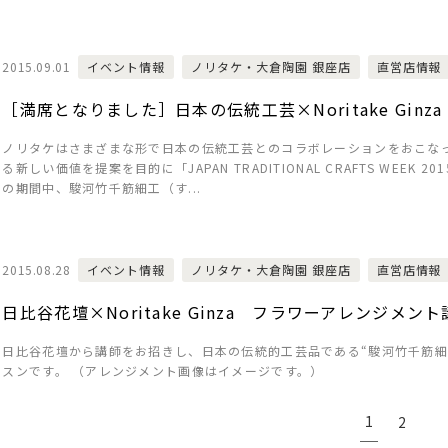
2015.09.01
イベント情報
ノリタケ・大倉陶園 銀座店
直営店情報
［満席となりました］日本の伝統工芸×Noritake Ginza 駿
ノリタケはさまざまな形で日本の伝統工芸とのコラボレーションをおこなっ
る新しい価値を提案を目的に「JAPAN TRADITIONAL CRAFTS WEEK
の期間中、駿河竹千筋細工（す...
2015.08.28
イベント情報
ノリタケ・大倉陶園 銀座店
直営店情報
日比谷花壇×Noritake Ginza フラワーアレンジメント講
日比谷花壇から講師をお招きし、日本の伝統的工芸品である“駿河竹千筋細
スンです。 （アレンジメント画像はイメージです。）
1
2