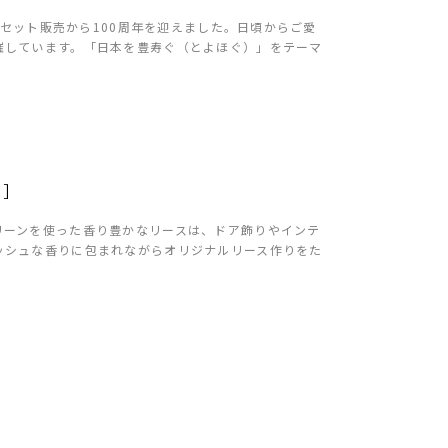
ーセット販売から100周年を迎えました。日頃からご愛
催しています。「日本を豊寿ぐ（とよほぐ）」をテーマ
た］
リーンを使った香り豊かなリースは、ドア飾りやインテ
ッシュな香りに包まれながらオリジナルリース作りをた
］