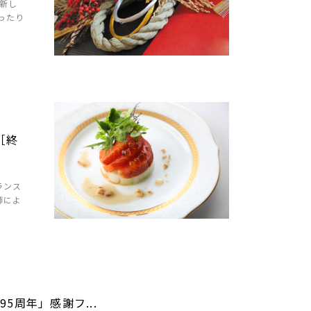
で新し
ったり
［終
ランス
師によ
5周年」感謝フ...