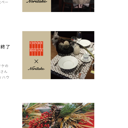
スペー
［終了
タケの
なさん
ィハウ