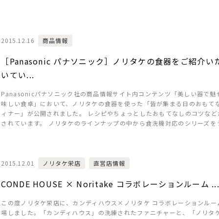
2015.12.16
商品情報
［Panasonic パナソニック］ノリタケの食器をご紹介い
いてい...
Panasonicパナソニック社の商品情報サイト内コンテンツ「美しい器で魅
味しい食卓」において、ノリタケの食器を使った「皆が集まる日のおもて
ィナー」が公開されました。 レシピやちょっとしたおもてなしのコツなど
されています。 ノリタケのラインナップの中から食洗機対応のシリーズをうま
2015.12.01
ノリタケ栄店
直営店情報
CONDE HOUSE × Noritake コラボレーションルーム ..
この度ノリタケ栄店に、カンディハウス×ノリタケ コラボレーションルー
場しました。「カンディハウス」の洗練されたファニチャーと、「ノリタ