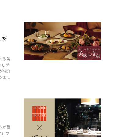
ただ
せる美
なしデ
が紹介
...
.
ムが登
ケ」の