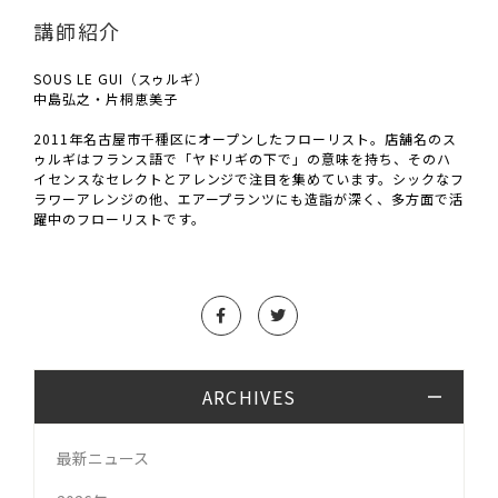
講師紹介
SOUS LE GUI（スゥルギ）
中島弘之・片桐恵美子
2011年名古屋市千種区にオープンしたフローリスト。店舗名のス
ゥルギはフランス語で「ヤドリギの下で」の意味を持ち、そのハ
イセンスなセレクトとアレンジで注目を集めています。シックなフ
ラワーアレンジの他、エアープランツにも造詣が深く、多方面で活
躍中のフローリストです。
ARCHIVES
最新ニュース