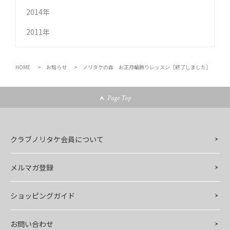
2014年
2011年
HOME
お知らせ
ノリタケの森 お正月輪飾りレッスン［終了しました］
Page Top
クラブノリタケ会員について
メルマガ登録
ショッピングガイド
お問い合わせ