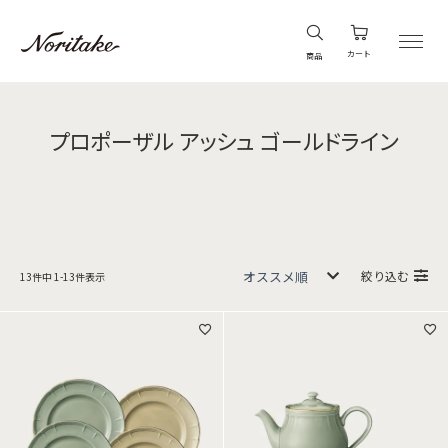
カート
商品
プロポーザル アッシュ ゴールドライン
絞り込む
13
件中
1
-
13
件表示