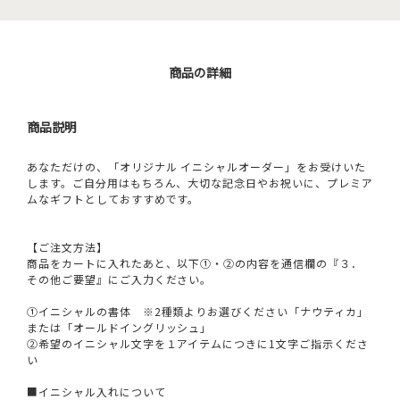
商品の詳細
商品説明
あなただけの、「オリジナル イニシャルオーダー」をお受けいた
します。ご自分用はもちろん、大切な記念日やお祝いに、プレミア
ムなギフトとしておすすめです。
【ご注文方法】
商品をカートに入れたあと、以下①・②の内容を通信欄の『３．
その他ご要望』にご入力ください。
①イニシャルの書体 ※2種類よりお選びください「ナウティカ」
または「オールドイングリッシュ」
②希望のイニシャル文字を１アイテムにつきに1文字ご指示くださ
い
■イニシャル入れについて