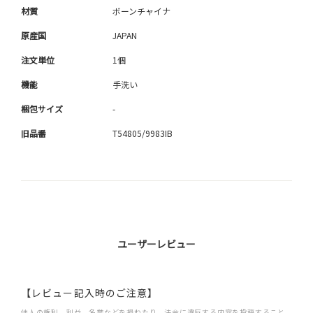
材質
ボーンチャイナ
原産国
JAPAN
注文単位
1個
機能
手洗い
梱包サイズ
-
旧品番
T54805/9983IB
ユーザーレビュー
【レビュー記入時のご注意】
他人の権利、利益、名誉などを損ねたり、法令に違反する内容を投稿すること