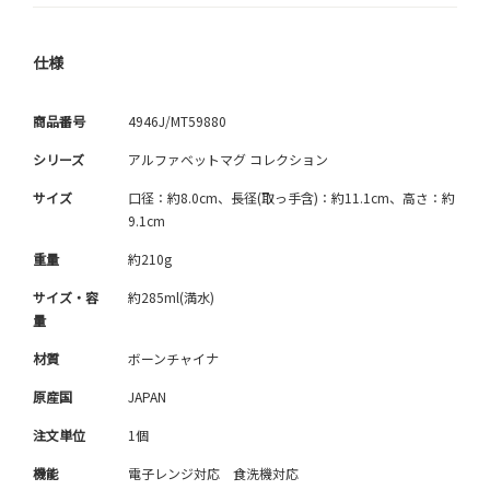
仕様
商品番号
4946J/MT59880
シリーズ
アルファベットマグ コレクション
サイズ
口径：約8.0cm、長径(取っ手含)：約11.1cm、高さ：約
9.1cm
重量
約210g
サイズ・容
約285ml(満水)
量
材質
ボーンチャイナ
原産国
JAPAN
注文単位
1個
機能
電子レンジ対応 食洗機対応