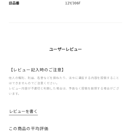
旧品番
12Y/306F
ユーザーレビュー
【レビュー記入時のご注意】
他人の権利、利益、名誉などを損ねたり、法令に違反する内容を投稿すること
はできませんのでご注意ください。
レビュー内容が不適切と判断した場合は、予告なく投稿を削除する場合がござ
います。
レビューを書く