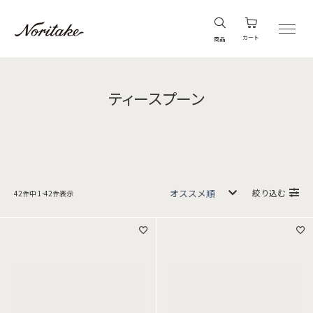
カート
商品
ティースプーン
絞り込む
42
件中
1
-
42
件表示