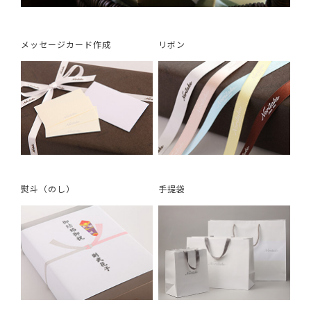
メッセージカード作成
リボン
熨斗（のし）
手提袋