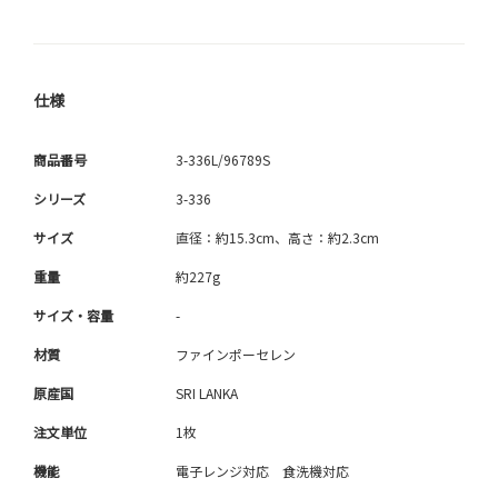
仕様
商品番号
3-336L/96789S
シリーズ
3-336
サイズ
直径：約15.3cm、高さ：約2.3cm
重量
約227g
サイズ・容量
-
材質
ファインポーセレン
原産国
SRI LANKA
注文単位
1枚
機能
電子レンジ対応 食洗機対応